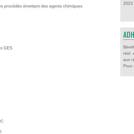
2023.
 des procédés émettant des agents chimiques
ADH
Béné
les GES
réel 
aux r
Pour 
PC
I