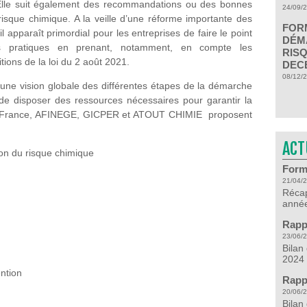
. Elle suit également des recommandations ou des bonnes
24/09/
risque chimique. A la veille d’une réforme importante des
FOR
l apparaît primordial pour les entreprises de faire le point
DÉM
es pratiques en prenant, notamment, en compte les
RISQ
ions de la loi du 2 août 2021.
DECE
08/12/
 une vision globale des différentes étapes de la démarche
de disposer des ressources nécessaires pour garantir la
-de-France, AFINEGE, GICPER et ATOUT CHIMIE proposent
ACT
on du risque chimique
Form
21/04/
Récap
année
Rapp
23/06/
Bilan
2024
ention
Rapp
20/06/
Bilan