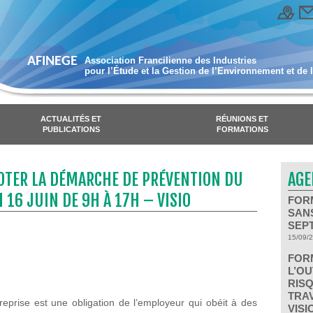
AFINEGE
Association Francilienne des Industries
pour l’Étude et la Gestion de l’Environnement et de 
ACTUALITÉS ET
RÉUNIONS ET
PUBLICATIONS
FORMATIONS
TER LA DÉMARCHE DE PRÉVENTION DU
AGE
16 JUIN DE 9H À 17H – VISIO
FOR
SANS
SEPT
15/09/
FORM
L’OU
RISQ
TRAV
eprise est une obligation de l’employeur qui obéit à des
VISI